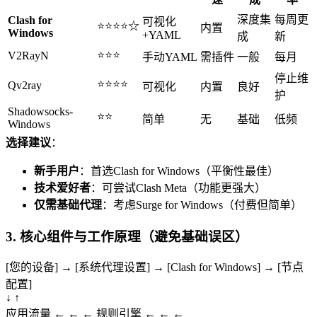
深度集
每周更
Clash for
可视化
⭐⭐⭐⭐☆
内置
Windows
+YAML
成
新
⭐⭐⭐
V2RayN
手动YAML
需插件
一般
每月
停止维
⭐⭐⭐⭐
Qv2ray
可视化
内置
良好
护
Shadowsocks-
⭐⭐
简单
无
基础
低频
Windows
选择建议
：
新手用户
：首选Clash for Windows（平衡性最佳）
技术爱好者
：可尝试Clash Meta（功能更强大）
仅需基础代理
：考虑Surge for Windows（付费但简单）
3. 核心组件与工作原理（避免基础误区）
[您的设备] → [系统代理设置] → [Clash for Windows] → [节点
配置]
↓ ↑
应用流量 ← ← ← 规则引擎 ← ← ←