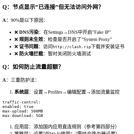
Q：节点显示”已连接”但无法访问外网？
A
：90%是以下原因：
❌
DNS污染
：在Settings→DNS中开启”Fake IP”
❌
规则未生效
：检查是否开启了”System Proxy”
❌
证书问题
：访问
下载并安装证书
http://clash.rip
❌
防火墙拦截
：暂时关闭防火墙测试
Q：如何防止流量超额？
A
：三重防护法：
系统层
：设置→Profiles→编辑配置→添加流量监控
traffic-control:

enabled: true

max-upload: 500MB

max-download: 5GB
应用层：添加国内应用直连规则（参考第四部分）
策略层：设置”仅Wi-Fi使用”（需结合路由器设置）