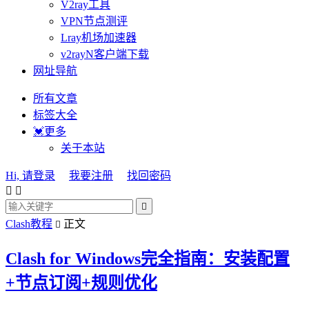
V2ray工具
VPN节点测评
Lray机场加速器
v2rayN客户端下载
网址导航
所有文章
标签大全
💓更多
关于本站
Hi, 请登录
我要注册
找回密码



Clash教程
正文

Clash for Windows完全指南：安装配置
+节点订阅+规则优化