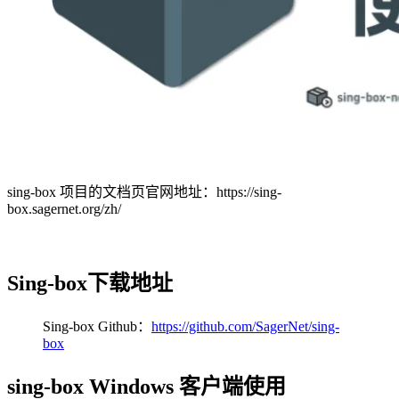
sing-box 项目的文档页官网地址：https://sing-
box.sagernet.org/zh/
Sing-box下载地址
Sing-box Github：
https://github.com/SagerNet/sing-
box
sing-box Windows 客户端使用