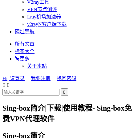
V2ray工具
VPN节点测评
Lray机场加速器
v2rayN客户端下载
网址导航
所有文章
标签大全
💓更多
关于本站
Hi, 请登录
我要注册
找回密码



Sing-box简介|下载|使用教程- Sing-box免
费VPN代理软件
Sing-box简介