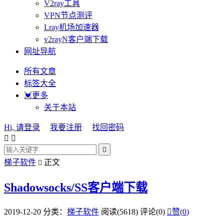
V2ray工具
VPN节点测评
Lray机场加速器
v2rayN客户端下载
网址导航
所有文章
标签大全
💓更多
关于本站
Hi, 请登录
我要注册
找回密码



梯子软件
正文

Shadowsocks/SS客户端下载
2019-12-20
分类：
梯子软件
阅读(5618)
评论(0)

赞(
0
)