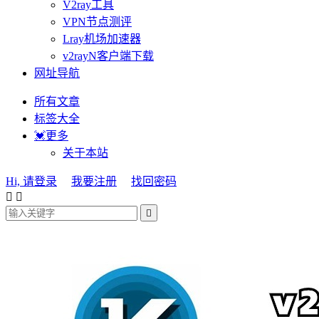
V2ray工具
VPN节点测评
Lray机场加速器
v2rayN客户端下载
网址导航
所有文章
标签大全
💓更多
关于本站
Hi, 请登录
我要注册
找回密码


