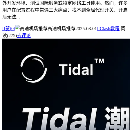
外开发环境、测试国际服务或特定网络工具使用。然而，许多
用户在配置过程中常遇三大痛点：找不到全局代理开关、开启
后无法...

赞(
0
)
高速机场推荐
2025-08-01

Clash教程
阅
读(275)
去评论