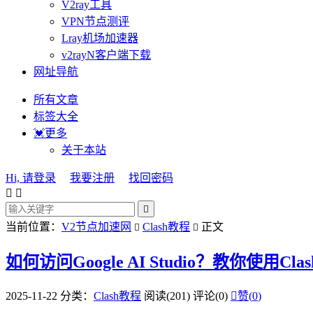
V2ray工具
VPN节点测评
Lray机场加速器
v2rayN客户端下载
网址导航
所有文章
标签大全
💓更多
关于本站
Hi, 请登录
我要注册
找回密码



当前位置：
V2节点加速网
Clash教程
正文


如何访问Google AI Studio？教你使用C
2025-11-22
分类：
Clash教程
阅读(201)
评论(0)

赞(
0
)