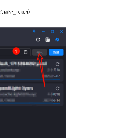
）
clash?_TOKEN