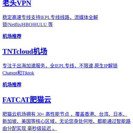
老头VPN
稳定高速专线支持IEPL专线线路，流媒体全解
锁|Netflix|HBO|HULU 等
机场推荐
TNTcloud机场
专注于出海加速服务，全IEPL专线，不限速,原生IP解锁
Chatgpt和Tiktok
机场推荐
FATCAT肥猫云
肥猫云机场拥有 30+ 高性能节点 ，覆盖香港、台湾、日本、
新加坡、美国等核心区域，无论您身处何地，都能通过智能路
由分配实现 毫秒级延迟 。