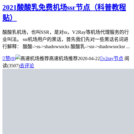
2021酸酸乳免费机场ssr节点（科普教程
贴）
酸酸乳机场，也叫SSR，是对ss，V2Ray等机场代理服务的行
业叫法。 ssr机场用户的黑话，首先我们先对一些黑话名词进
行解释： 酸酸->ss->shadowsocks 酸酸乳->ssr->shadowsocksr ...

赞(
0
)
高速机场推荐
2020-04-22

v2ray节点
阅
读(3507)
去评论