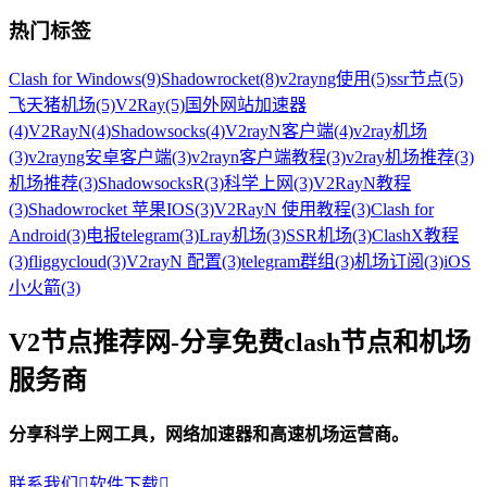
热门标签
Clash for Windows
(9)
Shadowrocket
(8)
v2rayng使用
(5)
ssr节点
(5)
飞天猪机场
(5)
V2Ray
(5)
国外网站加速器
(4)
V2RayN
(4)
Shadowsocks
(4)
V2rayN客户端
(4)
v2ray机场
(3)
v2rayng安卓客户端
(3)
v2rayn客户端教程
(3)
v2ray机场推荐
(3)
机场推荐
(3)
ShadowsocksR
(3)
科学上网
(3)
V2RayN教程
(3)
Shadowrocket 苹果IOS
(3)
V2RayN 使用教程
(3)
Clash for
Android
(3)
电报telegram
(3)
Lray机场
(3)
SSR机场
(3)
ClashX教程
(3)
fliggycloud
(3)
V2rayN 配置
(3)
telegram群组
(3)
机场订阅
(3)
iOS
小火箭
(3)
V2节点推荐网-分享免费clash节点和机场
服务商
分享科学上网工具，网络加速器和高速机场运营商。
联系我们

软件下载
