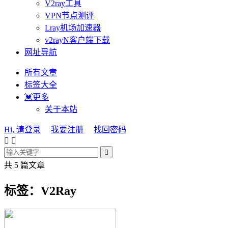
V2ray工具
VPN节点测评
Lray机场加速器
v2rayN客户端下载
网址导航
所有文章
标签大全
💓更多
关于本站
Hi, 请登录
我要注册
找回密码



共 5 篇文章
标签：V2Ray