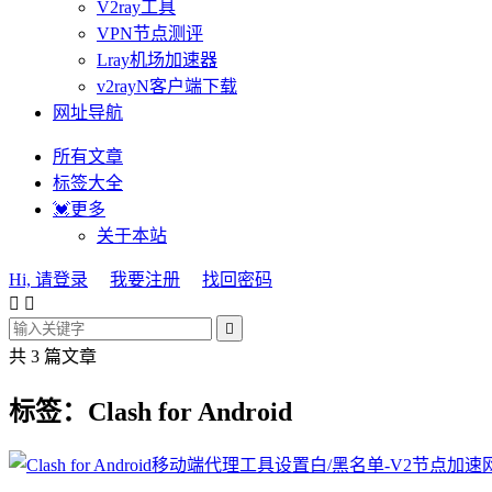
V2ray工具
VPN节点测评
Lray机场加速器
v2rayN客户端下载
网址导航
所有文章
标签大全
💓更多
关于本站
Hi, 请登录
我要注册
找回密码



共 3 篇文章
标签：Clash for Android