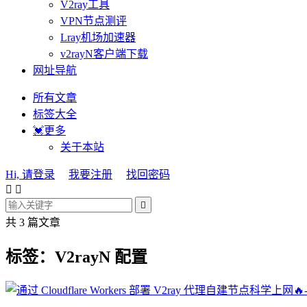
V2ray工具
VPN节点测评
Lray机场加速器
v2rayN客户端下载
网址导航
所有文章
标签大全
💓更多
关于本站
Hi, 请登录
我要注册
找回密码



共 3 篇文章
标签：V2rayN 配置