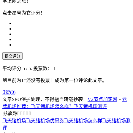
学上网之旅！
点击星号为它评分！
提交评分
平均评分
5
/ 5. 投票数：
1
到目前为止还没有投票！成为第一位评论此文章。

赞(
0
)
文章SEO保护处理，不得擅自转载抄袭：
V2节点加速网
»
老
牌机场推荐：飞天猪机场怎么样？飞天猪机场测评
分享到





飞天猪机场
飞天猪机场优惠券
飞天猪机场怎么样
飞天猪机场测
评