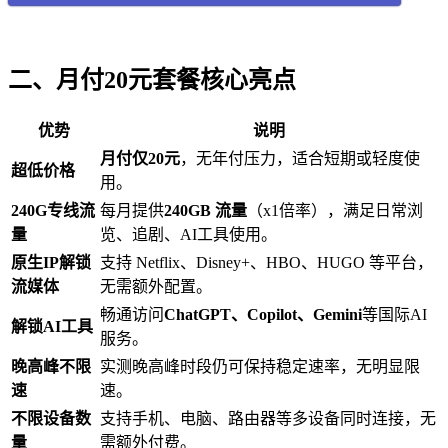
二、月付20元套餐核心亮点
优势
说明
月付仅20元
，无年付压力，适合短期或轻度使
超低价格
用。
240G专线流
每月提供
240GB 流量
（x1倍率），满足日常浏
量
览、追剧、AI工具使用。
原生IP解锁
支持 Netflix、Disney+、HBO、HUGO 等平台，
流媒体
无需额外配置。
畅通访问
ChatGPT、Copilot、Gemini
等国际AI
解锁AI工具
服务。
晚高峰不限
实测晚高峰时段仍可保持稳定速率，无明显限
速
速。
不限设备数
支持手机、电脑、路由器等多设备同时连接，无
量
需额外付费。