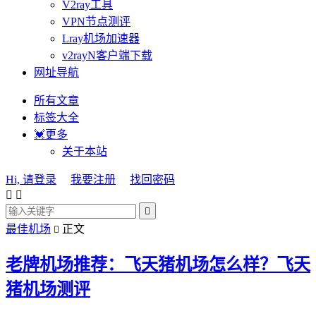
V2ray工具
VPN节点测评
Lray机场加速器
v2rayN客户端下载
网址导航
所有文章
标签大全
💓更多
关于本站
Hi, 请登录
我要注册
找回密码



最佳机场
正文

老牌机场推荐：飞天猪机场怎么样？飞天
猪机场测评