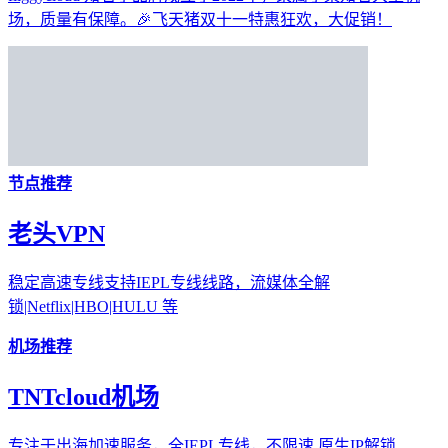
场，质量有保障。🎉飞天猪双十一特惠狂欢，大促销！
节点推荐
老头VPN
稳定高速专线支持IEPL专线线路，流媒体全解
锁|Netflix|HBO|HULU 等
机场推荐
TNTcloud机场
专注于出海加速服务，全IEPL专线，不限速,原生IP解锁