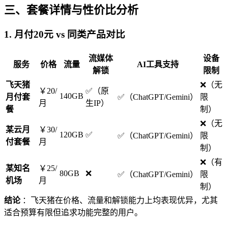
三、套餐详情与性价比分析
1.
月付20元 vs 同类产品对比
流媒体
设备
服务
价格
流量
AI工具支持
解锁
限制
飞天猪
❌（无
￥20/
✅（原
140GB
月付套
✅（ChatGPT/Gemini）
限
月
生IP）
餐
制）
❌（无
某云月
￥30/
120GB
✅
✅（ChatGPT/Gemini）
限
付套餐
月
制）
❌（有
某知名
￥25/
80GB
❌
✅（ChatGPT/Gemini）
限
机场
月
制）
结论
：飞天猪在价格、流量和解锁能力上均表现优异，尤其
适合预算有限但追求功能完整的用户。