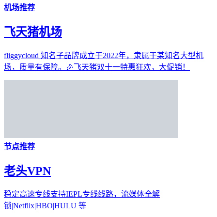
机场推荐
飞天猪机场
fliggycloud 知名子品牌成立于2022年，隶属于某知名大型机
场，质量有保障。🎉飞天猪双十一特惠狂欢，大促销！
节点推荐
老头VPN
稳定高速专线支持IEPL专线线路，流媒体全解
锁|Netflix|HBO|HULU 等