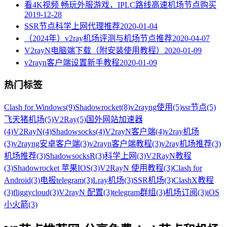
看4K视频 畅玩外服游戏，IPLC路线高速机场节点购买
2019-12-28
SSR节点科学上网代理推荐
2020-01-04
（2024年）v2ray机场评测与机场节点推荐
2020-04-07
V2rayN电脑端下载（附安装使用教程）
2020-01-09
v2rayn客户端设置新手教程
2020-01-09
热门标签
Clash for Windows
(9)
Shadowrocket
(8)
v2rayng使用
(5)
ssr节点
(5)
飞天猪机场
(5)
V2Ray
(5)
国外网站加速器
(4)
V2RayN
(4)
Shadowsocks
(4)
V2rayN客户端
(4)
v2ray机场
(3)
v2rayng安卓客户端
(3)
v2rayn客户端教程
(3)
v2ray机场推荐
(3)
机场推荐
(3)
ShadowsocksR
(3)
科学上网
(3)
V2RayN教程
(3)
Shadowrocket 苹果IOS
(3)
V2RayN 使用教程
(3)
Clash for
Android
(3)
电报telegram
(3)
Lray机场
(3)
SSR机场
(3)
ClashX教程
(3)
fliggycloud
(3)
V2rayN 配置
(3)
telegram群组
(3)
机场订阅
(3)
iOS
小火箭
(3)