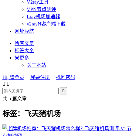
V2ray工具
VPN节点测评
Lray机场加速器
v2rayN客户端下载
网址导航
所有文章
标签大全
💓更多
关于本站
Hi, 请登录
我要注册
找回密码



共 5 篇文章
标签：飞天猪机场