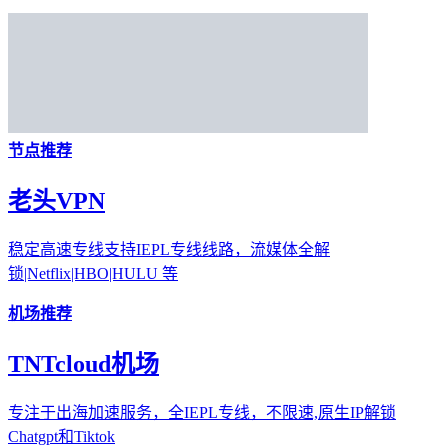
节点推荐
老头VPN
稳定高速专线支持IEPL专线线路，流媒体全解
锁|Netflix|HBO|HULU 等
机场推荐
TNTcloud机场
专注于出海加速服务，全IEPL专线，不限速,原生IP解锁
Chatgpt和Tiktok