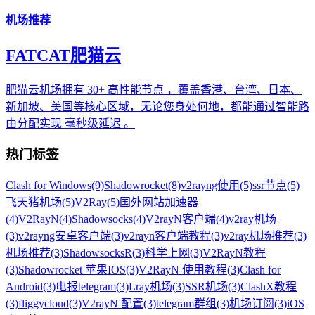
机场推荐
FATCAT肥猫云
肥猫云机场拥有 30+ 高性能节点 ，覆盖香港、台湾、日本、
新加坡、美国等核心区域，无论您身处何地，都能通过智能路
由分配实现 毫秒级延迟 。
热门标签
Clash for Windows
(9)
Shadowrocket
(8)
v2rayng使用
(5)
ssr节点
(5)
飞天猪机场
(5)
V2Ray
(5)
国外网站加速器
(4)
V2RayN
(4)
Shadowsocks
(4)
V2rayN客户端
(4)
v2ray机场
(3)
v2rayng安卓客户端
(3)
v2rayn客户端教程
(3)
v2ray机场推荐
(3)
机场推荐
(3)
ShadowsocksR
(3)
科学上网
(3)
V2RayN教程
(3)
Shadowrocket 苹果IOS
(3)
V2RayN 使用教程
(3)
Clash for
Android
(3)
电报telegram
(3)
Lray机场
(3)
SSR机场
(3)
ClashX教程
(3)
fliggycloud
(3)
V2rayN 配置
(3)
telegram群组
(3)
机场订阅
(3)
iOS