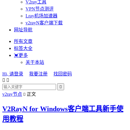
V2ray工具
VPN节点测评
Lray机场加速器
v2rayN客户端下载
网址导航
所有文章
标签大全
💓更多
关于本站
Hi, 请登录
我要注册
找回密码



v2ray节点
正文

V2RayN for Windows客户端工具新手使
用教程