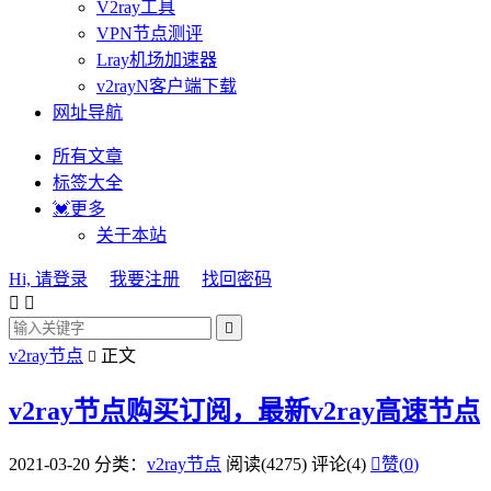
V2ray工具
VPN节点测评
Lray机场加速器
v2rayN客户端下载
网址导航
所有文章
标签大全
💓更多
关于本站
Hi, 请登录
我要注册
找回密码



v2ray节点
正文

v2ray节点购买订阅，最新v2ray高速节点
2021-03-20
分类：
v2ray节点
阅读(4275)
评论(4)

赞(
0
)