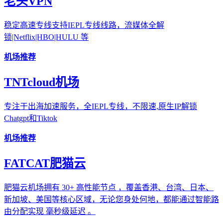
老头VPN
稳定高速专线支持IEPL专线线路，流媒体全解
锁|Netflix|HBO|HULU 等
机场推荐
TNTcloud机场
专注于出海加速服务，全IEPL专线，不限速,原生IP解锁
Chatgpt和Tiktok
机场推荐
FATCAT肥猫云
肥猫云机场拥有 30+ 高性能节点 ，覆盖香港、台湾、日本、
新加坡、美国等核心区域，无论您身处何地，都能通过智能路
由分配实现 毫秒级延迟 。