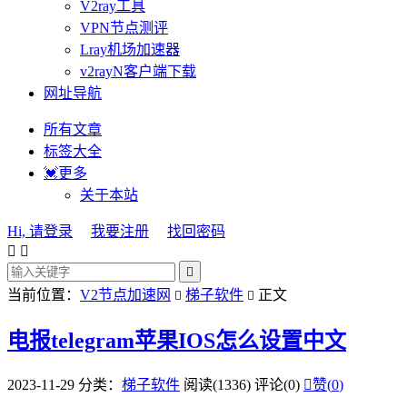
V2ray工具
VPN节点测评
Lray机场加速器
v2rayN客户端下载
网址导航
所有文章
标签大全
💓更多
关于本站
Hi, 请登录
我要注册
找回密码



当前位置：
V2节点加速网
梯子软件
正文


电报telegram苹果IOS怎么设置中文
2023-11-29
分类：
梯子软件
阅读(1336)
评论(0)

赞(
0
)