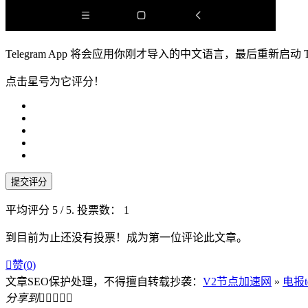
Telegram App 将会应用你刚才导入的中文语言，最后重新启动 T
点击星号为它评分！
提交评分
平均评分
5
/ 5. 投票数：
1
到目前为止还没有投票！成为第一位评论此文章。

赞(
0
)
文章SEO保护处理，不得擅自转载抄袭：
V2节点加速网
»
电报t
分享到




